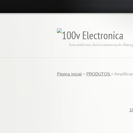
Som ambiente-Intercomunicação-Emer
Página inicial
>
PRODUTOS
>
Amplifica
1