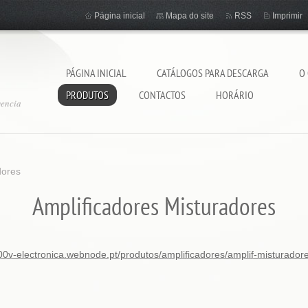
Página inicial
Mapa do site
RSS
Imprimir
PÁGINA INICIAL
CATÁLOGOS PARA DESCARGA
O
PRODUTOS
CONTACTOS
HORÁRIO
gencia
dores
Amplificadores Misturadores
00v-electronica.webnode.pt/produtos/amplificadores/amplif-misturadore