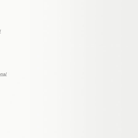
/
ona/