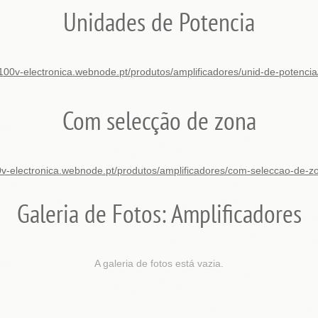
Unidades de Potencia
100v-electronica.webnode.pt/produtos/amplificadores/unid-de-potencia
Com selecção de zona
v-electronica.webnode.pt/produtos/amplificadores/com-seleccao-de-z
Galeria de Fotos: Amplificadores
A galeria de fotos está vazia.