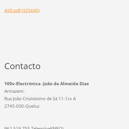
AXD.pdf (325640)
Contacto
100v-Electrónica -João de Almeida Dias
Armazem:
Rua João Crisóstomo de Sá 11-1cv A
2745-030-Queluz
962 519 755 Telemóvel(MEO)