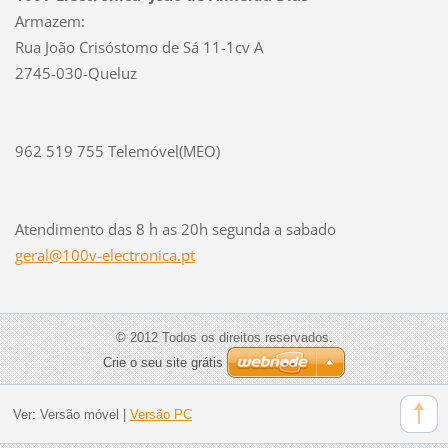
Armazem:
Rua João Crisóstomo de Sá 11-1cv A
2745-030-Queluz
962 519 755 Telemóvel(MEO)
Atendimento das 8 h as 20h segunda a sabado
geral@10
0v-elect
ronica.p
t
© 2012 Todos os direitos reservados.
Crie o seu site grátis
Ver:
Versão móvel
|
Versão PC