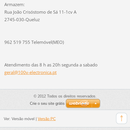
Armazem:
Rua João Crisóstomo de Sá 11-1cv A
2745-030-Queluz
962 519 755 Telemóvel(MEO)
Atendimento das 8 h as 20h segunda a sabado
geral@10
0v-elect
ronica.p
t
© 2012 Todos os direitos reservados.
Crie o seu site grátis
Ver:
Versão móvel
|
Versão PC