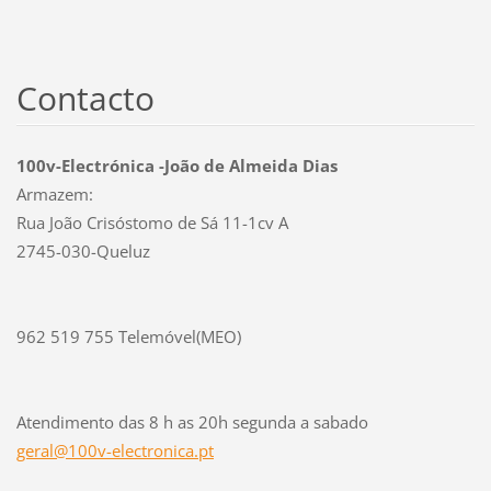
Contacto
100v-Electrónica -João de Almeida Dias
Armazem:
Rua João Crisóstomo de Sá 11-1cv A
2745-030-Queluz
962 519 755 Telemóvel(MEO)
Atendimento das 8 h as 20h segunda a sabado
geral@10
0v-elect
ronica.p
t