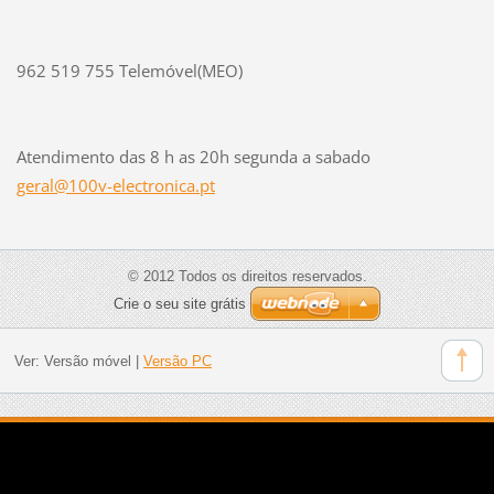
962 519 755 Telemóvel(MEO)
Atendimento das 8 h as 20h segunda a sabado
geral@10
0v-elect
ronica.p
t
© 2012 Todos os direitos reservados.
Crie o seu site grátis
Ver:
Versão móvel
|
Versão PC