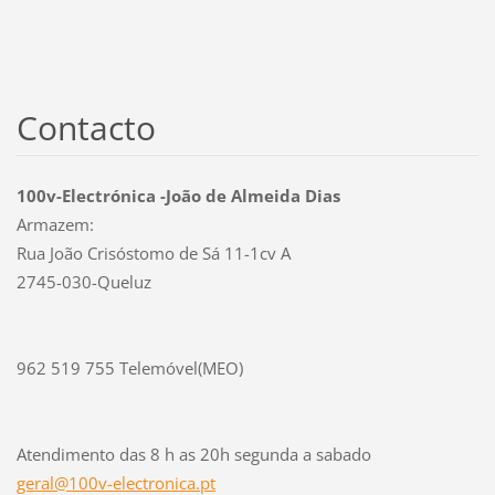
Contacto
100v-Electrónica -João de Almeida Dias
Armazem:
Rua João Crisóstomo de Sá 11-1cv A
2745-030-Queluz
962 519 755 Telemóvel(MEO)
Atendimento das 8 h as 20h segunda a sabado
geral@10
0v-elect
ronica.p
t