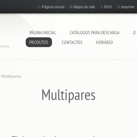
Página inicial
Mapa do site
RSS
Imprimir
PÁGINA INICIAL
CATÁLOGOS PARA DESCARGA
O
PRODUTOS
CONTACTOS
HORÁRIO
gencia
>
Multipares
Multipares