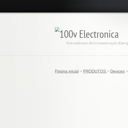
Som ambiente-Intercomunicação-Emer
Página inicial
>
PRODUTOS
>
Devices